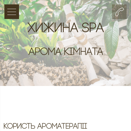
Хижина SPA
Арома кімната
Користь ароматерапії