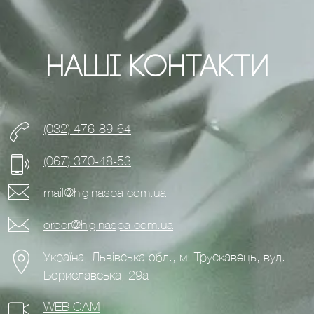
Наші Контакти
(032) 476-89-64
(067) 370-48-53
mail@higinaspa.com.ua
order@higinaspa.com.ua
Україна, Львівська обл., м. Трускавець, вул.
Бориславська, 29а
WEB CAM