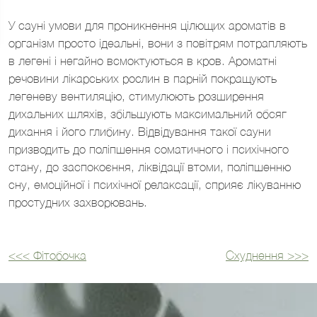
У сауні умови для проникнення цілющих ароматів в
організм просто ідеальні, вони з повітрям потрапляють
в легені і негайно всмоктуються в кров. Ароматні
речовини лікарських рослин в парній покращують
легеневу вентиляцію, стимулюють розширення
дихальних шляхів, збільшують максимальний обсяг
дихання і його глибину. Відвідування такої сауни
призводить до поліпшення соматичного і психічного
стану, до заспокоєння, ліквідації втоми, поліпшенню
сну, емоційної і психічної релаксації, сприяє лікуванню
простудних захворювань.
<<<
Фітобочка
Схуднення
>>>
Навігація
записів