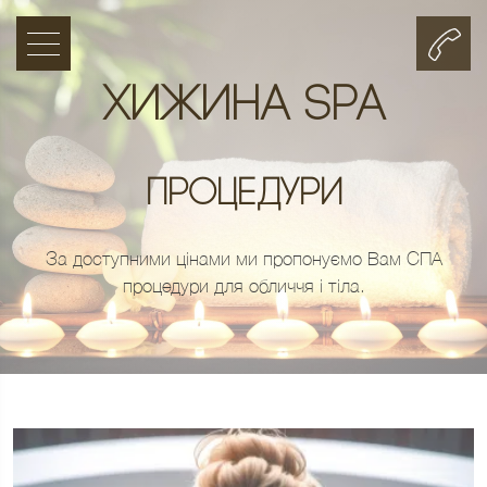
Хижина SPA
Процедури
За доступними цінами ми пропонуємо Вам СПА
процедури для обличчя і тіла.