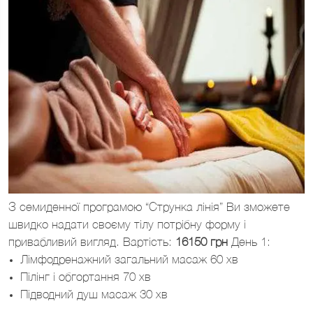
З семиденної програмою “Струнка лінія” Ви зможете
швидко надати своєму тілу потрібну форму і
привабливий вигляд. Вартість:
16150 грн
День 1:
Лімфодренажний загальний масаж 60 хв
Пілінг і обгортання 70 хв
Підводний душ масаж 30 хв