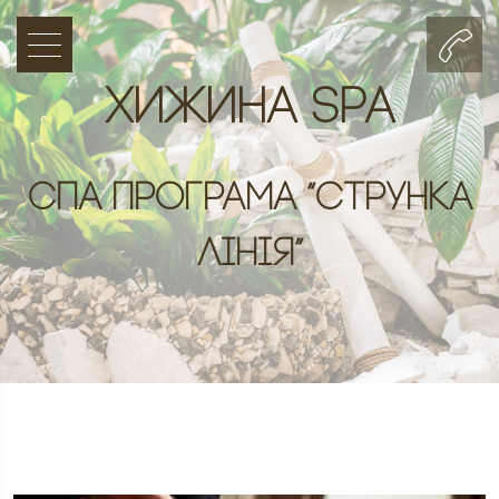
Хижина SPA
Спа програма “Струнка
лінія”