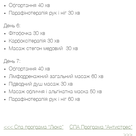
Обгортання 40 хв
Парафінотерапія рук і ніг 30 хв
День 6:
Фітобочка 30 хв
Карбоксітерапія 30 хв
Масаж стегон медовий 30 хв
День 7:
Обгортання 40 хв
Лімфодренажний загальний масаж 60 хв
Підводний душ масаж 30 хв
Масаж обличчя і альгінатна маска 50 хв
Парафінотерапія рук і ніг 60 хв
<<<
Спа програма “Люкс”
СПА Програма “Антистрес”
Навігація
>>>