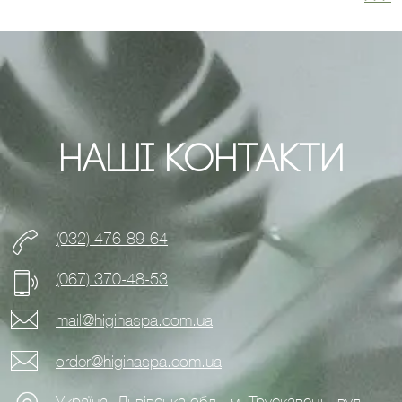
записів
Наші Контакти
(032) 476-89-64
(067) 370-48-53
mail@higinaspa.com.ua
order@higinaspa.com.ua