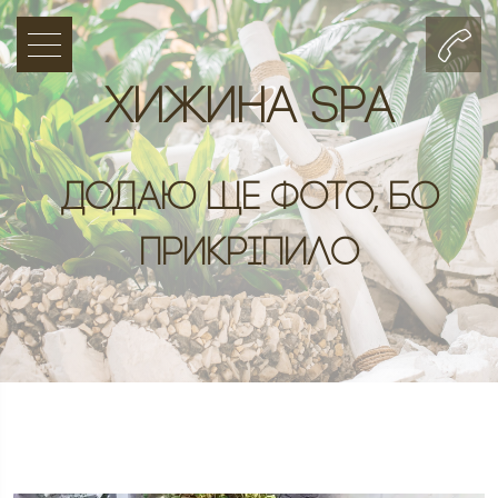
Хижина SPA
Додаю ще фото, бо
прикріпило