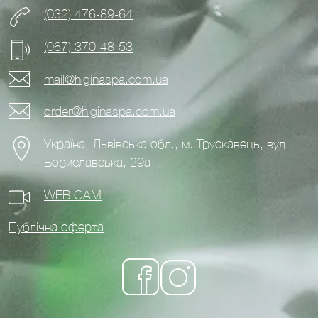
(032) 476-89-64
(067) 370-48-53
mail@higinaspa.com.ua
order@higinaspa.com.ua
Україна, Львівська обл., м. Трускавець, вул.
Бориславська, 29а
WEB CAM
Публічна оферта