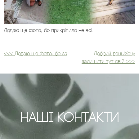
Додаю ще фото, бо прикріпило не всі.
<<<
Додаю ще фото, бо за
Добрий день!Хочу
Навігація
залишити тут свій
>>>
записів
Наші Контакти