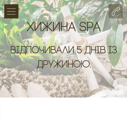
Хижина SPA
Відпочивали 5 днів із
дружиною.