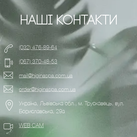
Наші Контакти
(032) 476-89-64
(067) 370-48-53
mail@higinaspa.com.ua
order@higinaspa.com.ua
Україна, Львівська обл., м. Трускавець, вул.
Бориславська, 29а
WEB CAM