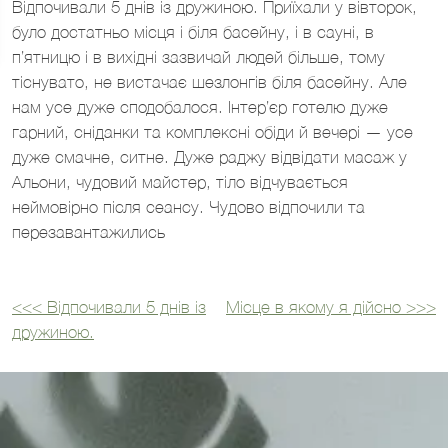
Відпочивали 5 днів із дружиною. Приїхали у вівторок,
було достатньо місця і біля басейну, і в сауні, в
п’ятницю і в вихідні зазвичай людей більше, тому
тіснувато, не вистачає шезлонгів біля басейну. Але
нам усе дуже сподобалося. Інтер’єр готелю дуже
гарний, сніданки та комплексні обіди й вечері — усе
дуже смачне, ситне. Дуже раджу відвідати масаж у
Альони, чудовий майстер, тіло відчувається
неймовірно після сеансу. Чудово відпочили та
перезавантажились
<<<
Відпочивали 5 днів із
Місце в якому я дійсно
>>>
Навігація
дружиною.
записів