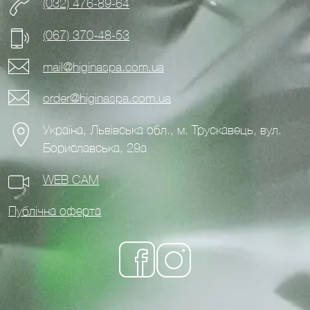
(032) 476-89-64
(067) 370-48-53
mail@higinaspa.com.ua
order@higinaspa.com.ua
Україна, Львівська обл., м. Трускавець, вул.
Бориславська, 29а
WEB CAM
Публічна оферта