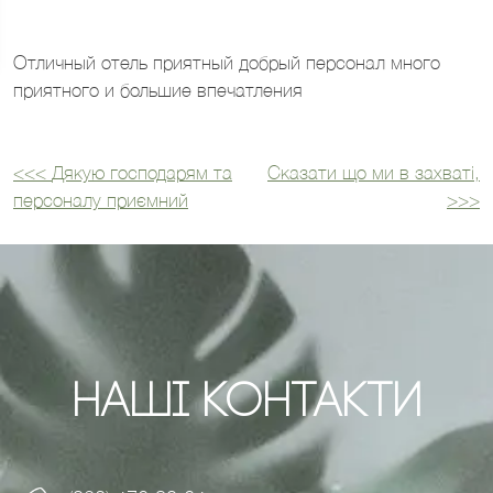
Отличный отель приятный добрый персонал много
приятного и большие впечатления
<<<
Дякую господарям та
Сказати що ми в захваті,
Навігація
персоналу приємний
>>>
записів
Наші Контакти