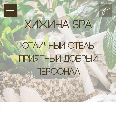
Хижина SPA
Отличный отель
приятный добрый
персонал