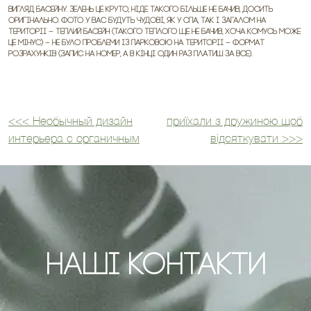
Вигляд басейну. Зелень це круто, ніде такого більше не бачив, досить
оригінально. Фото у вас будуть чудові, як у спа, так і загалом на
території – Теплий басейн (такого теплого ще не бачив, хоча комусь може
це мінус) – Не було проблеми із парковою на території – Формат
розрахунків (запис на номер, а в кінці один раз платиш за все).
<<<
Необычный дизайн
приїхали з дружиною щоб
Навігація
интерьера с органичным
відсяткувати
>>>
записів
Наші Контакти