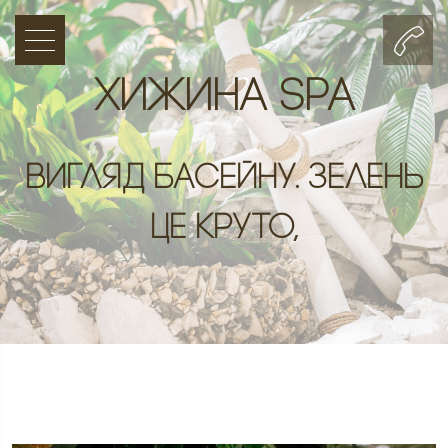
Хижина SPA
Вигляд басейну. Зелень
це круто,