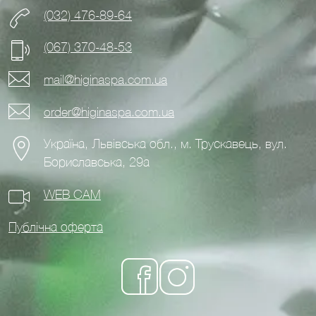
(032) 476-89-64
(067) 370-48-53
mail@higinaspa.com.ua
order@higinaspa.com.ua
Україна, Львівська обл., м. Трускавець, вул.
Бориславська, 29а
WEB CAM
Публічна оферта