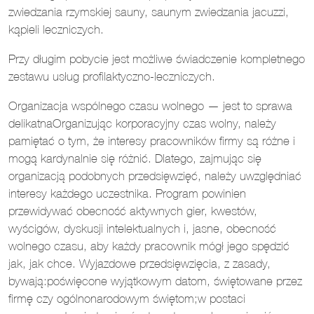
zwiedzania rzymskiej sauny, saunym zwiedzania jacuzzi,
kąpieli leczniczych.
Przy długim pobycie jest możliwe świadczenie kompletnego
zestawu usług profilaktyczno-leczniczych.
Organizacja wspólnego czasu wolnego — jest to sprawa
delikatnaOrganizując korporacyjny czas wolny, należy
pamiętać o tym, że interesy pracowników firmy są różne i
mogą kardynalnie się różnić. Dlatego, zajmując się
organizacją podobnych przedsięwzięć, należy uwzględniać
interesy każdego uczestnika. Program powinien
przewidywać obecność aktywnych gier, kwestów,
wyścigów, dyskusji intelektualnych i, jasne, obecność
wolnego czasu, aby każdy pracownik mógł jego spędzić
jak, jak chce. Wyjazdowe przedsięwzięcia, z zasady,
bywają:poświęcone wyjątkowym datom, świętowane przez
firmę czy ogólnonarodowym świętom;w postaci