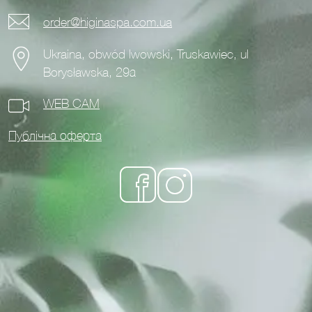
order@higinaspa.com.ua
Ukraina, obwód lwowski, Truskawiec, ul
Borysławska, 29а
WEB CAM
Публічна оферта