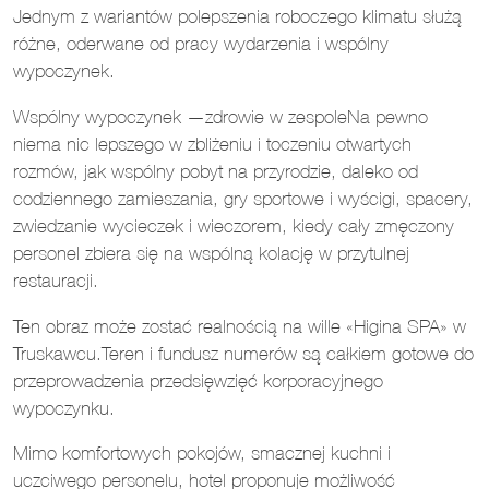
Jednym z wariantów polepszenia roboczego klimatu służą
różne, oderwane od pracy wydarzenia i wspólny
wypoczynek.
Wspólny wypoczynek —zdrowie w zespoleNa pewno
niema nic lepszego w zbliżeniu i toczeniu otwartych
rozmów, jak wspólny pobyt na przyrodzie, daleko od
codziennego zamieszania, gry sportowe i wyścigi, spacery,
zwiedzanie wycieczek i wieczorem, kiedy cały zmęczony
personel zbiera się na wspólną kolację w przytulnej
restauracji.
Ten obraz może zostać realnością na wille «Higina SPA» w
Truskawcu.Teren i fundusz numerów są całkiem gotowe do
przeprowadzenia przedsięwzięć korporacyjnego
wypoczynku.
Mimo komfortowych pokojów, smacznej kuchni i
uczciwego personelu, hotel proponuje możliwość