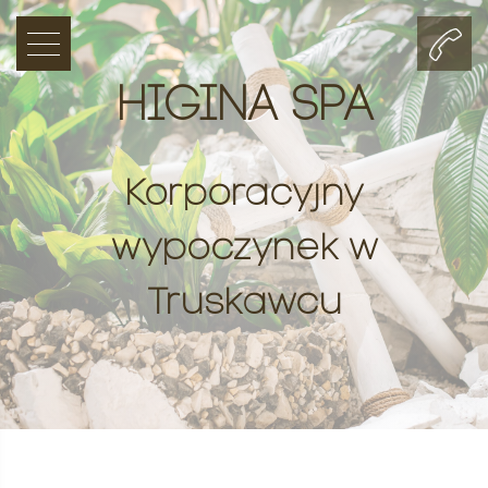
HIGINA SPA
Korporacyjny
wypoczynek w
Truskawcu