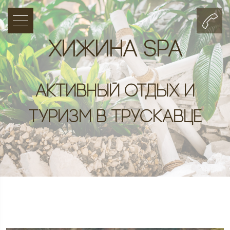
Хижина SPA
Активный отдых и
туризм в Трускавце