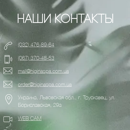
Наши контакты
(032) 476-89-64
(067) 370-48-53
mail@higinaspa.com.ua
order@higinaspa.com.ua
Украина, Львовская обл., г. Трускавец, ул.
Бориславская, 29а
WEB CAM