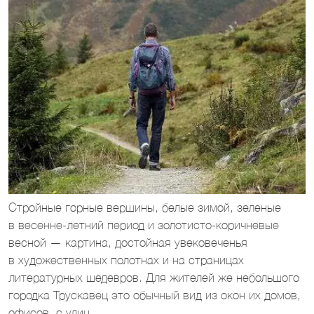
Стройные горные вершины, белые зимой, зеленые
в весенне-летний период и золотисто-коричневые
весной — картина, достойная увековеченья
в художественных полотнах и на страницах
литературных шедевров. Для жителей же небольшого
городка Трускавец это обычный вид из окон их домов,
офисов, с улиц.