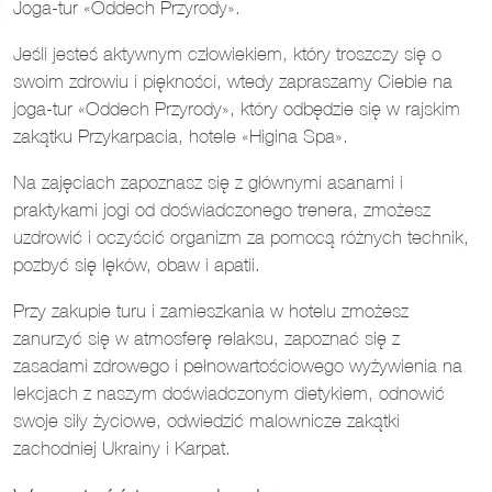
Joga-tur «Oddech Przyrody».
Jeśli jesteś aktywnym człowiekiem, który troszczy się o
swoim zdrowiu i piękności, wtedy zapraszamy Ciebie na
joga-tur «Oddech Przyrody», który odbędzie się w rajskim
zakątku Przykarpacia, hotele «Higina Spa».
Na zajęciach zapoznasz się z głównymi asanami i
praktykami jogi od doświadczonego trenera, zmożesz
uzdrowić i oczyścić organizm za pomocą różnych technik,
pozbyć się lęków, obaw i apatii.
Przy zakupie turu i zamieszkania w hotelu zmożesz
zanurzyć się w atmosferę relaksu, zapoznać się z
zasadami zdrowego i pełnowartościowego wyżywienia na
lekcjach z naszym doświadczonym dietykiem, odnowić
swoje siły życiowe, odwiedzić malownicze zakątki
zachodniej Ukrainy i Karpat.