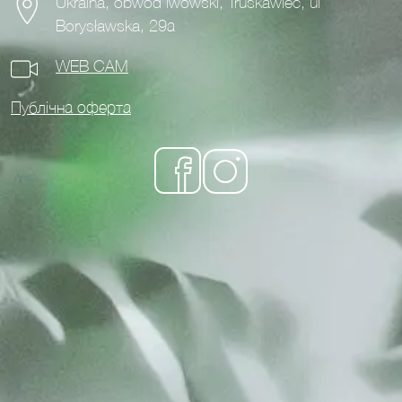
Ukraina, obwód lwowski, Truskawiec, ul
Borysławska, 29а
WEB CAM
Публічна оферта