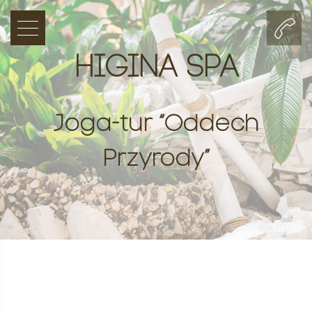
HIGINA SPA
Joga-tur “Oddech
Przyrody”