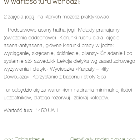
W wartość turu wchodzi:
2 zajęcia jogą, na których możesz praktykować:
– Podstawowe asany hatha jogi- Metody pranajamy
(ćwiczenia oddechowe)- Kierunki ruchu ciała, ojęcie
asana-antyasana, główne kierunki pracy w jodze:
wyciąganie, skręcanie, ściśnięcie, bilansy- Śniadanie i po
systemie stół szwedzki- Lekcja dietykа wg zasad zdrowego
wyżywienia i dietyki- Wycieczka «Karpaty – klify
Dowbusza»- Korzystanie z basenu i strefy Spa.
Tur odbędzie się za warunkiem nabirania minimalnej ilości
uczestników, dlatego rezerwuj i zbieraj kolegów.
Wartość turа: 1450 UAH
<<<
Odchudzenie
Certyfikaty podarunkowe
>>>