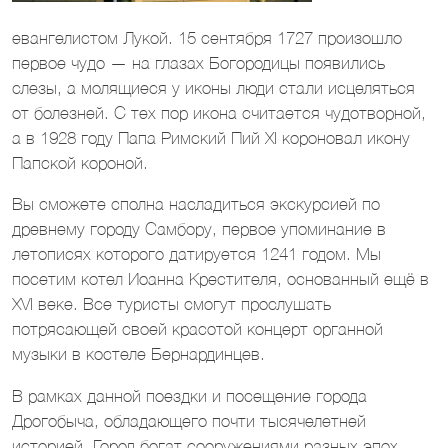
евангелистом Лукой. 15 сентября 1727 произошло
первое чудо — на глазах Богородицы появились
слезы, а молящиеся у иконы люди стали исцеляться
от болезней. С тех пор икона считается чудотворной,
а в 1928 году Папа Римский Пий XI короновал икону
Папской короной.
Вы сможете сполна насладиться экскурсией по
древнему городу Самбору, первое упоминание в
летописях которого датируется 1241 годом. Мы
посетим котел Иоанна Крестителя, основанный ещё в
XVI веке. Все туристы смогут прослушать
потрясающей своей красотой концерт органной
музыки в костеле Бернардинцев.
В рамках данной поездки и посещение города
Дрогобыча, обладающего почти тысячелетней
историей. Город богат сооружениями разных эпох,