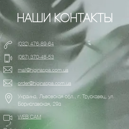
Наши контакты
(032) 476-89-64
(067) 370-48-53
mail@higinaspa.com.ua
order@higinaspa.com.ua
Украина, Львовская обл., г. Трускавец, ул.
Бориславская, 29а
WEB CAM