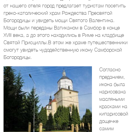
от нашего отеля город предлагает туристам посетить
греко-католический храм Рождества Пресвятой
Богородицы и увидеть мощи Святого Валентина.
Мощи были переданы Ватиканом в Самбор в конце
XVIII века, а до этого находились в Риме на кладбище
Святой Присциллы.В этом же храме путешественники
смогут увидеть чудодейственную икону Самборской
Богородицы.
Согласно
преданием,
икона была
нарисована
масляными
красками на
кипарисовой
дощечке
самим