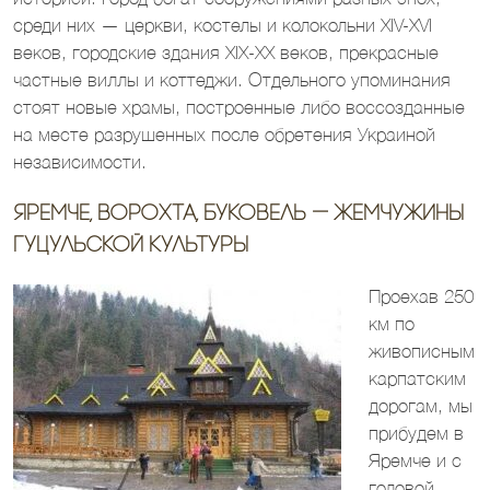
среди них — церкви, костелы и колокольни XIV-XVI
веков, городские здания XIX-XX веков, прекрасные
частные виллы и коттеджи. Отдельного упоминания
стоят новые храмы, построенные либо воссозданные
на месте разрушенных после обретения Украиной
независимости.
Яремче, Ворохта, Буковель — жемчужины
гуцульской культуры
Проехав 250
км по
живописным
карпатским
дорогам, мы
прибудем в
Яремче и с
головой