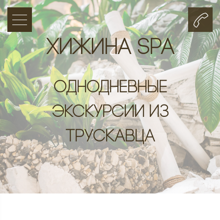
Хижина SPA
Однодневные
экскурсии из
Трускавца