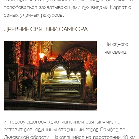
полюбоваться захватывающими дух видами Карпат с
самых удачных ракурсов.
Древние святыни Самбора
Ни одного
человека,
интересующегося христианскими святынями, не
оставит равнодушным старинный город Самбор во
Львовской области. Находящийся на расстоянии 40 км